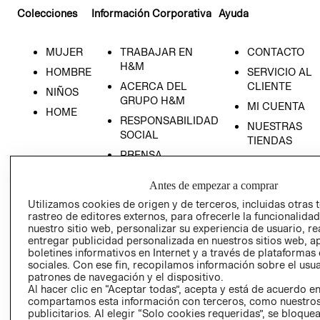
Colecciones
Información Corporativa
Ayuda
MUJER
TRABAJAR EN
CONTACTO
H&M
HOMBRE
SERVICIO AL
ACERCA DEL
CLIENTE
NIÑOS
GRUPO H&M
MI CUENTA
HOME
RESPONSABILIDAD
NUESTRAS
SOCIAL
TIENDAS
PRENSA
CLICK&COLL
RELACIÓN CON
- RETIRO EN
Antes de empezar a comprar
INVERSIONISTAS
TIENDA
Utilizamos cookies de origen y de terceros, incluidas otras 
POLÍTICA
TÉRMINOS Y
rastreo de editores externos, para ofrecerle la funcionalid
EMPRESARIAL
CONDICIONE
nuestro sitio web, personalizar su experiencia de usuario, rea
entregar publicidad personalizada en nuestros sitios web, a
AVISO DE
boletines informativos en Internet y a través de plataformas
PRIVACIDAD
sociales. Con ese fin, recopilamos información sobre el usua
patrones de navegación y el dispositivo.
GIFT CARD
Al hacer clic en “Aceptar todas”, acepta y está de acuerdo e
AVISO DE
compartamos esta información con terceros, como nuestros
COOKIES
publicitarios. Al elegir “Solo cookies requeridas”, se bloque