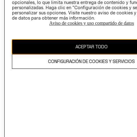
opcionales, lo que limita nuestra entrega de contenido y fu
personalizadas. Haga clic en “Configuración de cookies y se
personalizar sus opciones. Visite nuestro aviso de cookies 
de datos para obtener más información.
Aviso de cookies y uso compartido de datos
Chile ($)
ACEPTAR TODO
CAMBIAR REGIÓN
CONFIGURACIÓN DE COOKIES Y SERVICIOS
El contenido de esta página web está protegido por copyright y es
propiedad de H&M Hennes & Mauritz AB.