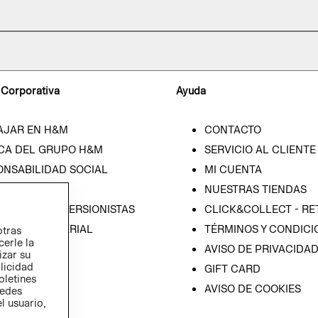
 Corporativa
Ayuda
AJAR EN H&M
CONTACTO
CA DEL GRUPO H&M
SERVICIO AL CLIENTE
ONSABILIDAD SOCIAL
MI CUENTA
SA
NUESTRAS TIENDAS
IÓN CON INVERSIONISTAS
CLICK&COLLECT - RE
ICA EMPRESARIAL
TÉRMINOS Y CONDICI
otras
cerle la
AVISO DE PRIVACIDA
izar su
blicidad
GIFT CARD
oletines
AVISO DE COOKIES
redes
l usuario,