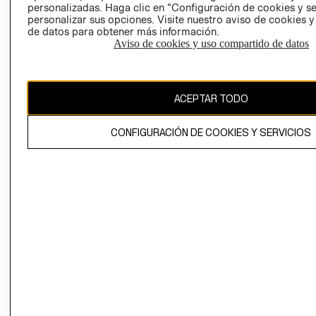
personalizadas. Haga clic en “Configuración de cookies y se
personalizar sus opciones. Visite nuestro aviso de cookies 
de datos para obtener más información.
Aviso de cookies y uso compartido de datos
Chile ($)
ACEPTAR TODO
CAMBIAR REGIÓN
CONFIGURACIÓN DE COOKIES Y SERVICIOS
El contenido de esta página web está protegido por copyright y es
propiedad de H&M Hennes & Mauritz AB.