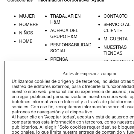
MUJER
TRABAJAR EN
CONTACTO
H&M
HOMBRE
SERVICIO AL
ACERCA DEL
CLIENTE
NIÑOS
GRUPO H&M
MI CUENTA
HOME
RESPONSABILIDAD
NUESTRAS
SOCIAL
TIENDAS
PRENSA
CLICK&COLL
RELACIÓN CON
- RETIRO EN
Antes de empezar a comprar
INVERSIONISTAS
TIENDA
Utilizamos cookies de origen y de terceros, incluidas otras 
POLÍTICA
TÉRMINOS Y
rastreo de editores externos, para ofrecerle la funcionalid
EMPRESARIAL
CONDICIONE
nuestro sitio web, personalizar su experiencia de usuario, rea
AVISO DE
entregar publicidad personalizada en nuestros sitios web, a
boletines informativos en Internet y a través de plataformas
PRIVACIDAD
sociales. Con ese fin, recopilamos información sobre el usua
GIFT CARD
patrones de navegación y el dispositivo.
Al hacer clic en “Aceptar todas”, acepta y está de acuerdo e
AVISO DE
compartamos esta información con terceros, como nuestros
COOKIES
publicitarios. Al elegir “Solo cookies requeridas”, se bloque
opcionales, lo que limita nuestra entrega de contenido y fu