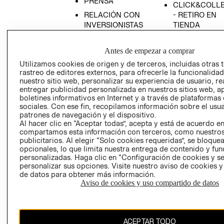
PRENSA
CLICK&COLL
RELACIÓN CON
- RETIRO EN
INVERSIONISTAS
TIENDA
POLÍTICA
TÉRMINOS Y
EMPRESARIAL
CONDICIONE
Antes de empezar a comprar
AVISO DE
Utilizamos cookies de origen y de terceros, incluidas otras 
rastreo de editores externos, para ofrecerle la funcionalid
PRIVACIDAD
nuestro sitio web, personalizar su experiencia de usuario, rea
GIFT CARD
entregar publicidad personalizada en nuestros sitios web, a
boletines informativos en Internet y a través de plataformas
AVISO DE
sociales. Con ese fin, recopilamos información sobre el usua
COOKIES
patrones de navegación y el dispositivo.
Al hacer clic en “Aceptar todas”, acepta y está de acuerdo e
compartamos esta información con terceros, como nuestros
publicitarios. Al elegir “Solo cookies requeridas”, se bloque
opcionales, lo que limita nuestra entrega de contenido y fu
personalizadas. Haga clic en “Configuración de cookies y se
personalizar sus opciones. Visite nuestro aviso de cookies 
de datos para obtener más información.
Chile ($)
Aviso de cookies y uso compartido de datos
CAMBIAR REGIÓN
ACEPTAR TODO