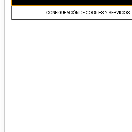
El contenido de esta página web está protegido por copyright y es
CONFIGURACIÓN DE COOKIES Y SERVICIOS
propiedad de H&M Hennes & Mauritz AB.