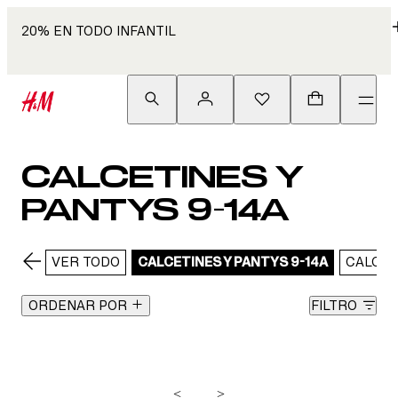
20% EN TODO INFANTIL
CALCETINES Y
PANTYS 9-14A
VER TODO
CALCETINES Y PANTYS 9-14A
CALCET
ORDENAR POR
FILTRO
<
>