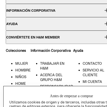
INFORMACIÓN CORPORATIVA
AYUDA
CONVIÉRTETE EN H&M MEMBER
Colecciones
Información Corporativa
Ayuda
MUJER
TRABAJAR EN
CONTACTO
H&M
HOMBRE
SERVICIO AL
ACERCA DEL
CLIENTE
NIÑOS
GRUPO H&M
MI CUENTA
HOME
RESPONSABILIDAD
NUESTRAS
SOCIAL
TIENDAS
Antes de empezar a comprar
PRENSA
CLICK&COLL
Utilizamos cookies de origen y de terceros, incluidas otras 
RELACIÓN CON
- RETIRO EN
rastreo de editores externos, para ofrecerle la funcionalid