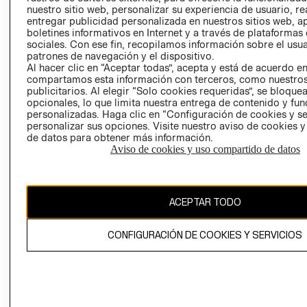
INVERSIONISTAS
TIENDA
nuestro sitio web, personalizar su experiencia de usuario, rea
entregar publicidad personalizada en nuestros sitios web, a
POLÍTICA
TÉRMINOS Y
boletines informativos en Internet y a través de plataformas
EMPRESARIAL
CONDICIONE
sociales. Con ese fin, recopilamos información sobre el usua
patrones de navegación y el dispositivo.
AVISO DE
Al hacer clic en “Aceptar todas”, acepta y está de acuerdo e
PRIVACIDAD
compartamos esta información con terceros, como nuestros
publicitarios. Al elegir “Solo cookies requeridas”, se bloque
GIFT CARD
opcionales, lo que limita nuestra entrega de contenido y fu
AVISO DE
personalizadas. Haga clic en “Configuración de cookies y se
COOKIES
personalizar sus opciones. Visite nuestro aviso de cookies 
de datos para obtener más información.
Aviso de cookies y uso compartido de datos
ACEPTAR TODO
Chile ($)
CONFIGURACIÓN DE COOKIES Y SERVICIOS
CAMBIAR REGIÓN
El contenido de esta página web está protegido por copyright y es