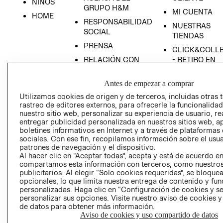
NIÑOS
GRUPO H&M
MI CUENTA
HOME
RESPONSABILIDAD
NUESTRAS
SOCIAL
TIENDAS
PRENSA
CLICK&COLL
RELACIÓN CON
- RETIRO EN
INVERSIONISTAS
TIENDA
Antes de empezar a comprar
POLÍTICA
TÉRMINOS Y
EMPRESARIAL
CONDICIONE
Utilizamos cookies de origen y de terceros, incluidas otras 
rastreo de editores externos, para ofrecerle la funcionalid
AVISO DE
nuestro sitio web, personalizar su experiencia de usuario, rea
PRIVACIDAD
entregar publicidad personalizada en nuestros sitios web, a
boletines informativos en Internet y a través de plataformas
GIFT CARD
sociales. Con ese fin, recopilamos información sobre el usua
AVISO DE
patrones de navegación y el dispositivo.
COOKIES
Al hacer clic en “Aceptar todas”, acepta y está de acuerdo e
compartamos esta información con terceros, como nuestros
publicitarios. Al elegir “Solo cookies requeridas”, se bloque
opcionales, lo que limita nuestra entrega de contenido y fu
personalizadas. Haga clic en “Configuración de cookies y se
personalizar sus opciones. Visite nuestro aviso de cookies 
de datos para obtener más información.
Aviso de cookies y uso compartido de datos