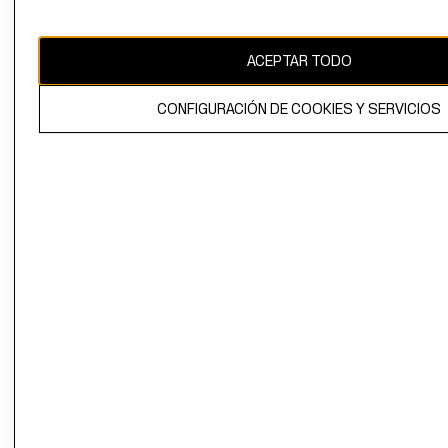
Chile ($)
CAMBIAR REGIÓN
ACEPTAR TODO
CONFIGURACIÓN DE COOKIES Y SERVICIOS
El contenido de esta página web está protegido por copyright y es
propiedad de H&M Hennes & Mauritz AB.