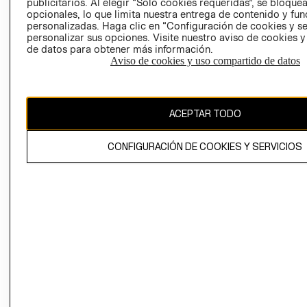
publicitarios. Al elegir “Solo cookies requeridas”, se bloque
COOKIES
opcionales, lo que limita nuestra entrega de contenido y fu
personalizadas. Haga clic en “Configuración de cookies y se
personalizar sus opciones. Visite nuestro aviso de cookies 
de datos para obtener más información.
Aviso de cookies y uso compartido de datos
Chile ($)
ACEPTAR TODO
CAMBIAR REGIÓN
CONFIGURACIÓN DE COOKIES Y SERVICIOS
El contenido de esta página web está protegido por copyright y es
propiedad de H&M Hennes & Mauritz AB.