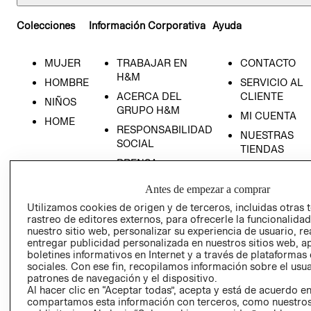
Colecciones
Información Corporativa
Ayuda
MUJER
TRABAJAR EN
CONTACTO
H&M
HOMBRE
SERVICIO AL
ACERCA DEL
CLIENTE
NIÑOS
GRUPO H&M
MI CUENTA
HOME
RESPONSABILIDAD
NUESTRAS
SOCIAL
TIENDAS
PRENSA
CLICK&COLL
RELACIÓN CON
- RETIRO EN
Antes de empezar a comprar
INVERSIONISTAS
TIENDA
Utilizamos cookies de origen y de terceros, incluidas otras 
POLÍTICA
TÉRMINOS Y
rastreo de editores externos, para ofrecerle la funcionalid
EMPRESARIAL
CONDICIONE
nuestro sitio web, personalizar su experiencia de usuario, rea
entregar publicidad personalizada en nuestros sitios web, a
AVISO DE
boletines informativos en Internet y a través de plataformas
PRIVACIDAD
sociales. Con ese fin, recopilamos información sobre el usua
patrones de navegación y el dispositivo.
GIFT CARD
Al hacer clic en “Aceptar todas”, acepta y está de acuerdo e
compartamos esta información con terceros, como nuestros
AVISO DE