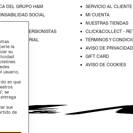
CA DEL GRUPO H&M
SERVICIO AL CLIENTE
ONSABILIDAD SOCIAL
MI CUENTA
SA
NUESTRAS TIENDAS
IÓN CON INVERSIONISTAS
CLICK&COLLECT - RE
ICA EMPRESARIAL
TÉRMINOS Y CONDICI
otras
cerle la
AVISO DE PRIVACIDA
izar su
GIFT CARD
blicidad
oletines
AVISO DE COOKIES
redes
l usuario,
erdo en que
estros
”, se
 entrega
zar sus
artido de