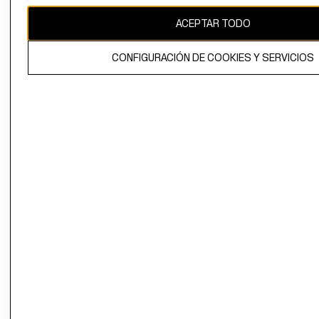
CAMBIAR REGIÓN
ACEPTAR TODO
CONFIGURACIÓN DE COOKIES Y SERVICIOS
El contenido de esta página web está protegido por copyright y es
propiedad de H&M Hennes & Mauritz AB.