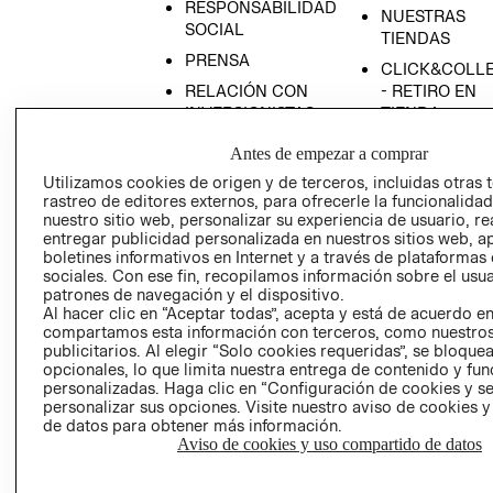
RESPONSABILIDAD
NUESTRAS
SOCIAL
TIENDAS
PRENSA
CLICK&COLL
RELACIÓN CON
- RETIRO EN
INVERSIONISTAS
TIENDA
POLÍTICA
TÉRMINOS Y
Antes de empezar a comprar
EMPRESARIAL
CONDICIONE
Utilizamos cookies de origen y de terceros, incluidas otras 
AVISO DE
rastreo de editores externos, para ofrecerle la funcionalid
PRIVACIDAD
nuestro sitio web, personalizar su experiencia de usuario, rea
entregar publicidad personalizada en nuestros sitios web, a
GIFT CARD
boletines informativos en Internet y a través de plataformas
sociales. Con ese fin, recopilamos información sobre el usua
AVISO DE
patrones de navegación y el dispositivo.
COOKIES
Al hacer clic en “Aceptar todas”, acepta y está de acuerdo e
compartamos esta información con terceros, como nuestros
publicitarios. Al elegir “Solo cookies requeridas”, se bloque
opcionales, lo que limita nuestra entrega de contenido y fu
personalizadas. Haga clic en “Configuración de cookies y se
personalizar sus opciones. Visite nuestro aviso de cookies 
de datos para obtener más información.
Aviso de cookies y uso compartido de datos
Chile ($)