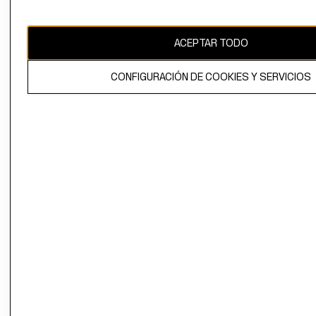
Chile ($)
CAMBIAR REGIÓN
ACEPTAR TODO
CONFIGURACIÓN DE COOKIES Y SERVICIOS
El contenido de esta página web está protegido por copyright y es
propiedad de H&M Hennes & Mauritz AB.