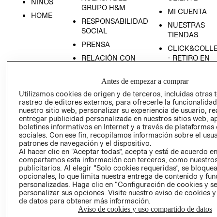
NIÑOS
GRUPO H&M
MI CUENTA
HOME
RESPONSABILIDAD
NUESTRAS
SOCIAL
TIENDAS
PRENSA
CLICK&COLL
RELACIÓN CON
- RETIRO EN
INVERSIONISTAS
TIENDA
Antes de empezar a comprar
POLÍTICA
TÉRMINOS Y
EMPRESARIAL
CONDICIONE
Utilizamos cookies de origen y de terceros, incluidas otras 
rastreo de editores externos, para ofrecerle la funcionalid
AVISO DE
nuestro sitio web, personalizar su experiencia de usuario, rea
PRIVACIDAD
entregar publicidad personalizada en nuestros sitios web, a
boletines informativos en Internet y a través de plataformas
GIFT CARD
sociales. Con ese fin, recopilamos información sobre el usua
AVISO DE
patrones de navegación y el dispositivo.
COOKIES
Al hacer clic en “Aceptar todas”, acepta y está de acuerdo e
compartamos esta información con terceros, como nuestros
publicitarios. Al elegir “Solo cookies requeridas”, se bloque
opcionales, lo que limita nuestra entrega de contenido y fu
personalizadas. Haga clic en “Configuración de cookies y se
personalizar sus opciones. Visite nuestro aviso de cookies 
de datos para obtener más información.
Aviso de cookies y uso compartido de datos