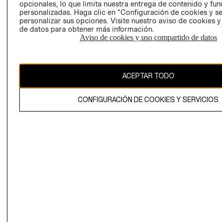
opcionales, lo que limita nuestra entrega de contenido y fu
personalizadas. Haga clic en “Configuración de cookies y se
personalizar sus opciones. Visite nuestro aviso de cookies 
de datos para obtener más información.
Aviso de cookies y uso compartido de datos
Chile ($)
ACEPTAR TODO
CAMBIAR REGIÓN
CONFIGURACIÓN DE COOKIES Y SERVICIOS
El contenido de esta página web está protegido por copyright y es
propiedad de H&M Hennes & Mauritz AB.