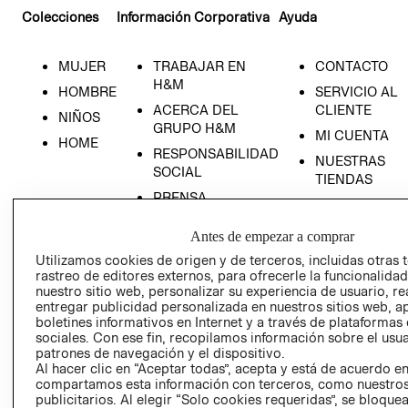
Colecciones
Información Corporativa
Ayuda
MUJER
TRABAJAR EN
CONTACTO
H&M
HOMBRE
SERVICIO AL
ACERCA DEL
CLIENTE
NIÑOS
GRUPO H&M
MI CUENTA
HOME
RESPONSABILIDAD
NUESTRAS
SOCIAL
TIENDAS
PRENSA
CLICK&COLL
RELACIÓN CON
- RETIRO EN
Antes de empezar a comprar
INVERSIONISTAS
TIENDA
Utilizamos cookies de origen y de terceros, incluidas otras 
POLÍTICA
TÉRMINOS Y
rastreo de editores externos, para ofrecerle la funcionalid
EMPRESARIAL
CONDICIONE
nuestro sitio web, personalizar su experiencia de usuario, rea
entregar publicidad personalizada en nuestros sitios web, a
AVISO DE
boletines informativos en Internet y a través de plataformas
PRIVACIDAD
sociales. Con ese fin, recopilamos información sobre el usua
patrones de navegación y el dispositivo.
GIFT CARD
Al hacer clic en “Aceptar todas”, acepta y está de acuerdo e
AVISO DE
compartamos esta información con terceros, como nuestros
COOKIES
publicitarios. Al elegir “Solo cookies requeridas”, se bloque