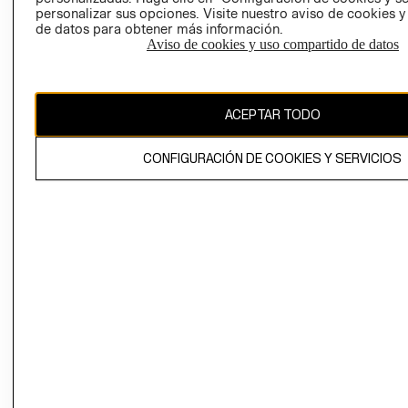
personalizar sus opciones. Visite nuestro aviso de cookies 
de datos para obtener más información.
Aviso de cookies y uso compartido de datos
Chile ($)
ACEPTAR TODO
CAMBIAR REGIÓN
CONFIGURACIÓN DE COOKIES Y SERVICIOS
El contenido de esta página web está protegido por copyright y es
propiedad de H&M Hennes & Mauritz AB.