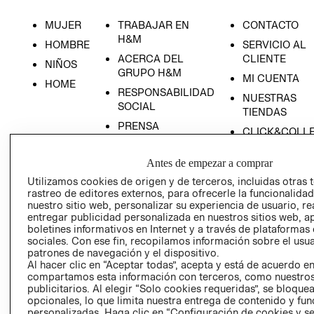
MUJER
TRABAJAR EN
CONTACTO
H&M
HOMBRE
SERVICIO AL
ACERCA DEL
CLIENTE
NIÑOS
GRUPO H&M
MI CUENTA
HOME
RESPONSABILIDAD
NUESTRAS
SOCIAL
TIENDAS
PRENSA
CLICK&COLL
RELACIÓN CON
- RETIRO EN
INVERSIONISTAS
TIENDA
Antes de empezar a comprar
POLÍTICA
TÉRMINOS Y
Utilizamos cookies de origen y de terceros, incluidas otras 
rastreo de editores externos, para ofrecerle la funcionalid
EMPRESARIAL
CONDICIONE
nuestro sitio web, personalizar su experiencia de usuario, rea
AVISO DE
entregar publicidad personalizada en nuestros sitios web, a
PRIVACIDAD
boletines informativos en Internet y a través de plataformas
sociales. Con ese fin, recopilamos información sobre el usua
GIFT CARD
patrones de navegación y el dispositivo.
Al hacer clic en “Aceptar todas”, acepta y está de acuerdo e
AVISO DE
compartamos esta información con terceros, como nuestros
COOKIES
publicitarios. Al elegir “Solo cookies requeridas”, se bloque
opcionales, lo que limita nuestra entrega de contenido y fu
personalizadas. Haga clic en “Configuración de cookies y se